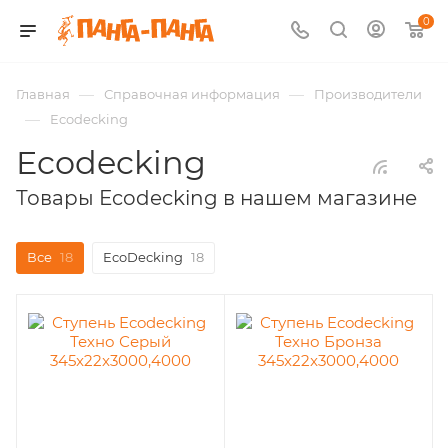
0
—
—
Главная
Справочная информация
Производители
—
Ecodecking
Ecodecking
Товары Ecodecking в нашем магазине
Все
18
EcoDecking
18