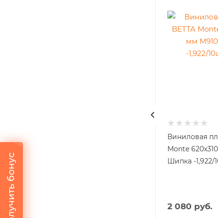
ETTA
Виниловая плитка BETTA
Виниловая пл
Chalet A804 Арула
Monte 620x31
Получить бонус
16шт
640x128х4,5 мм -1,31/16шт
Шипка -1,922/
42кл, С фаской
2 320
руб.
2 080
руб.