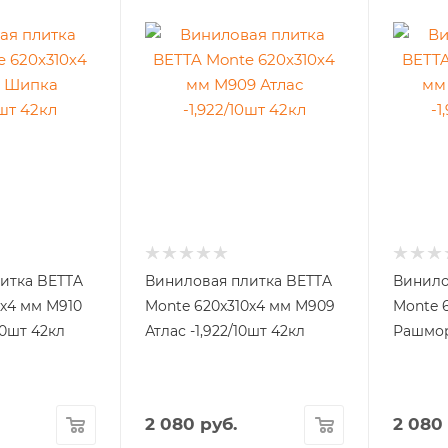
итка BETTA
Виниловая плитка BETTA
Винило
0х4 мм М910
Monte 620x310х4 мм М909
Monte 
10шт 42кл
Атлас -1,922/10шт 42кл
Рашмор 
2 080
руб.
2 080