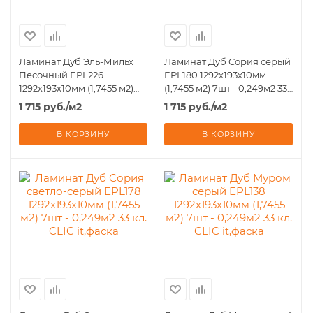
Ламинат Дуб Эль-Мильх
Ламинат Дуб Сория серый
Песочный EPL226
EPL180 1292х193х10мм
1292х193х10мм (1,7455 м2)
(1,7455 м2) 7шт - 0,249м2 33
7шт - 0,249м2 33 кл. CLIC
кл. CLIC it,фаска
1 715
руб.
/м2
1 715
руб.
/м2
it,фаска
В КОРЗИНУ
В КОРЗИНУ