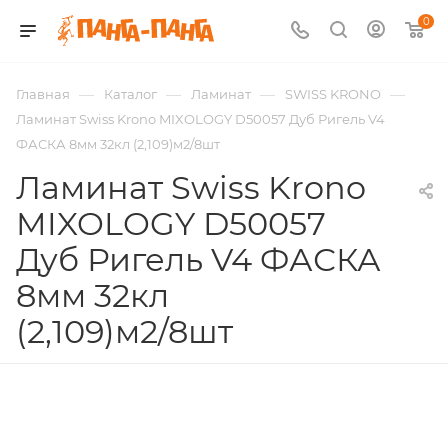
0
—
—
—
—
Главная
Каталог
Ламинат
SWISS KRONO
Ламинат Swiss Krono MIXOLOGY D50057 Дуб Ригель V4
ФАСКА 8мм 32кл (2,109)м2/8шт
Ламинат Swiss Krono
MIXOLOGY D50057
Дуб Ригель V4 ФАСКА
8мм 32кл
(2,109)м2/8шт