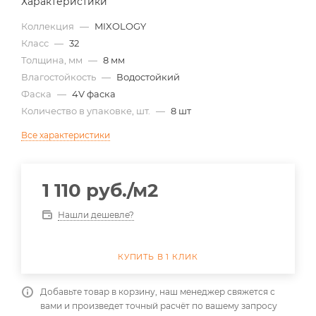
Характеристики
Коллекция
—
MIXOLOGY
Класс
—
32
Толщина, мм
—
8 мм
Влагостойкость
—
Водостойкий
Фаска
—
4V фаска
Количество в упаковке, шт.
—
8 шт
Все характеристики
1 110
руб.
/м2
Нашли дешевле?
КУПИТЬ В 1 КЛИК
Добавьте товар в корзину, наш менеджер свяжется с
вами и произведет точный расчёт по вашему запросу