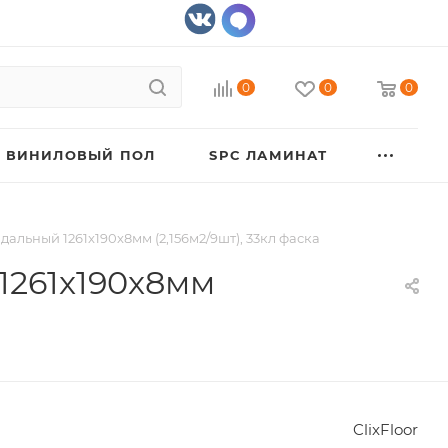
0
0
0
ВИНИЛОВЫЙ ПОЛ
SPC ЛАМИНАТ
дальный 1261x190x8мм (2,156м2/9шт), 33кл фаска
1261x190x8мм
ClixFloor