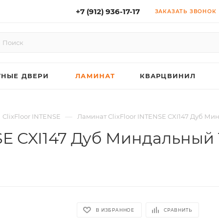
+7 (912) 936-17-17
ЗАКАЗАТЬ ЗВОНОК
НЫЕ ДВЕРИ
ЛАМИНАТ
КВАРЦВИНИЛ
—
ClixFloor INTENSE
Ламинат ClixFloor INTENSE CXI147 Дуб Мин
SE CXI147 Дуб Миндальный 
В ИЗБРАННОЕ
СРАВНИТЬ