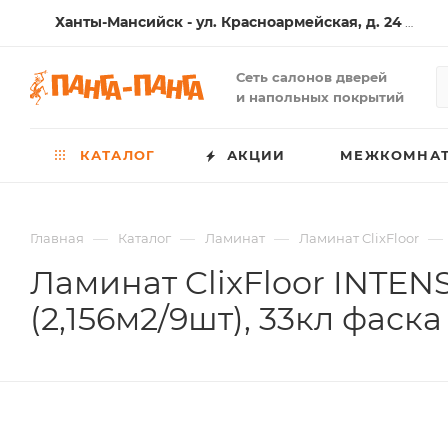
Ханты-Мансийск - ул. Красноармейская, д. 24
(1 Салон )
Сеть салонов дверей
и напольных покрытий
КАТАЛОГ
АКЦИИ
МЕЖКОМНАТ
—
—
—
—
Главная
Каталог
Ламинат
Ламинат ClixFloor
Ламинат ClixFloor INTEN
(2,156м2/9шт), 33кл фаска